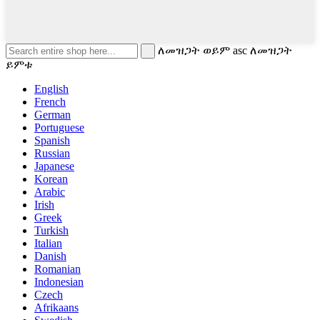
ለመዝጋት ወይም asc ለመዝጋት
ይምቱ
English
French
German
Portuguese
Spanish
Russian
Japanese
Korean
Arabic
Irish
Greek
Turkish
Italian
Danish
Romanian
Indonesian
Czech
Afrikaans