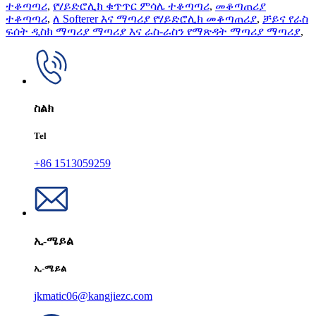
ተቆጣጣሪ
,
የሃይድሮሊክ ቁጥጥር ምሳሌ ተቆጣጣሪ
,
መቆጣጠሪያ
ተቆጣጣሪ
,
ለ Softerer እና ማጣሪያ የሃይድሮሊክ መቆጣጠሪያ
,
ቻይና የራስ
ፍሰት ዲስክ ማጣሪያ ማጣሪያ እና ራስ-ራስን የማጽዳት ማጣሪያ ማጣሪያ
,
ስልክ
Tel
+86 1513059259
ኢ-ሜይል
ኢ-ሜይል
jkmatic06@kangjiezc.com