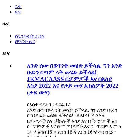
ቤት
ዜና
ዜና
የኢንዱስትሪ ዜና
የምርት ዜና
ዜና
አንድ ሰው በፍጥነት መሄድ ይችላል, ግን አንድ
ቡድን በጣም ሩቅ መሄድ ይችላል!
JKMACAASS በፓምፖች እና በእስያ
እስያ 2022 እና የታይ ውሃ ኤክስፖት 2022
(ታይ ውሃ)
በአስተዳዳሪ በ 23-04-17
አንድ ሰው በፍጥነት መሄድ ይችላል, ግን አንድ ቡድን
በጣም ሩቅ መሄድ ይችላል! JKMACAASS
በፓምፖች እና በቫይሎች እስያ እና በ "ፓምፖች እና
በ" ፓምፖች እና በ "" ፓምፖች እና በ "ፕሮም እና" ከ
14 ኛ እስከ 16 ኛ እስከ 16 ኛ እስከ 16 ኛ መስከረም