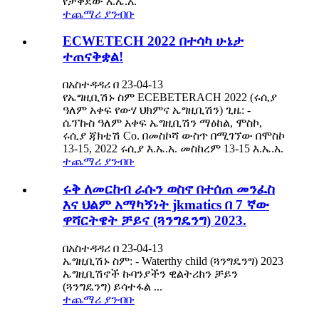
የታቀደው እ.ኤ.አ.
ተጨማሪ ያንብቡ
ECWETECH 2022 በተሳካ ሁኔታ
ተጠናቅቋል!
በአስተዳዳሪ በ 23-04-13
የኤግዚቢሽኑ ስም ECEBETERACH 2022 (ሩሲያ
ዓለም አቀፍ የውሃ ህክምና ኤግዚቢሽን) ጊዜ: -
ሴፕኩስ ዓለም አቀፍ ኤግዚቢሽን ማዕከል, ሞስኮ,
ሩሲያ ጃክቲሽ Co. በመስኮሻ ውስጥ በሚገኘው በሞስኮ
13-15, 2022 ሩሲያ እ.ኤ.አ. መስከረም 13-15 እ.ኤ.አ.
ተጨማሪ ያንብቡ
ሩቅ ለመርከብ ራሱን ወስኖ በተሰጠ መንፈስ
እና ህልም አማካኝነት jkmatics በ 7 ኛው
ዋሻርትዌት ቻይና (ጓንግዴንግ) 2023.
በአስተዳዳሪ በ 23-04-13
ኤግዚቢሽኑ ስም: - Waterthy child (ጓንግዴንግ) 2023
ኤግዚቢሽኖች ኩባንያችን ዊልትሪክን ቻይን
(ጓንግዴንግ) ይሳተፋል ...
ተጨማሪ ያንብቡ