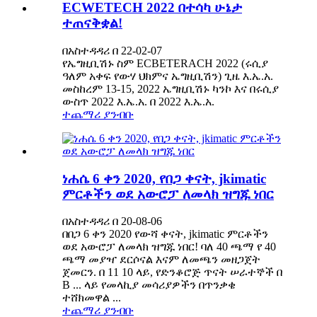
ECWETECH 2022 በተሳካ ሁኔታ
ተጠናቅቋል!
በአስተዳዳሪ በ 22-02-07
የኤግዚቢሽኑ ስም ECBETERACH 2022 (ሩሲያ
ዓለም አቀፍ የውሃ ህክምና ኤግዚቢሽን) ጊዜ እ.ኤ.አ.
መስከረም 13-15, 2022 ኤግዚቢሽኑ ካንኮ እና በሩሲያ
ውስጥ 2022 እ.ኤ.አ. በ 2022 እ.ኤ.አ.
ተጨማሪ ያንብቡ
ነሐሴ 6 ቀን 2020, የበጋ ቀናት, jkimatic
ምርቶችን ወደ አውሮፓ ለመላክ ዝግጁ ነበር
በአስተዳዳሪ በ 20-08-06
በበጋ 6 ቀን 2020 የውሻ ቀናት, jkimatic ምርቶችን
ወደ አውሮፓ ለመላክ ዝግጁ ነበር! ባለ 40 ጫማ የ 40
ጫማ መያዣ ደርሶናል እናም ለመጫን መዘጋጀት
ጀመርን. በ 11 10 ላይ, የድንቆሮጅ ጥናት ሠራተኞች በ
B ... ላይ የመላኪያ መሳሪያዎችን በጥንቃቄ
ተሸክመዋል ...
ተጨማሪ ያንብቡ