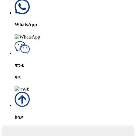
WhatsApp
ዌንቲ
ጁዲ
ከላይ