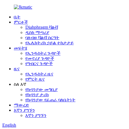
ቤት
ምርቶች
Diahphragm ቫልቭ
ዲስክ ማጣሪያ
ባለብዙ ቫልቭ ስርዓት
የኤሌክትሪክ ኃይል ተከታታይ
መፍትሄ
የኢንዱስትሪ ጉዳዮች
የመኖሪያ ጉዳዮች
የግብርና ጉዳዮች
ዜና
የኢንዱስትሪ ዜና
የምርት ዜና
ስለ እኛ
የኩባንያው መግቢያ
የኩባንያ ታሪክ
የኩባንያው የፈጠራ ባለቤትነት
ማውረድ
እኛን ያግኙን
እኛን ያግኙን
English