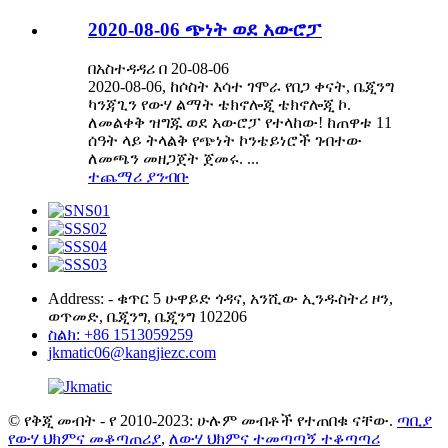
2020-08-06 ጭነት ወደ አውሮፓ
በአስተዳዳሪ በ 20-08-06
2020-08-06, ከሶስት እሳተ ገሞራ የበጋ ቀናት, ቤጂንግ
ካንጃጊን የውሃ ልማት ቴክኖሎጂ ቴክኖሎጂ ኮ.
ለመልቀቅ ዝግጁ ወደ አውሮፓ የተላከው! ከጠዋቱ 11
ሰዓት ላይ ትላልቅ የጭነት ኮንቴይነሮች ገብተው
ለመጫን መዘጋጀት ጀመሩ. ...
ተጨማሪ ያንብቡ
Address: - ቁጥር 5 ሁዋይድ ጎዳና, አንሺው ኢንዱስትሪ ዞን,
ወጥመድ, ቤጂንግ, ቤጂንግ 102206
ስልክ: +86 1513059259
jkmatic06@kangjiezc.com
© የቅጂ መብት - የ 2010-2023: ሁሉም መብቶች የተጠበቁ ናቸው.
ጣቢያ
የውሃ ህክምና መቆጣጠሪያ
,
ለውሃ ህክምና ተመጣጣኝ ተቆጣጣሪ